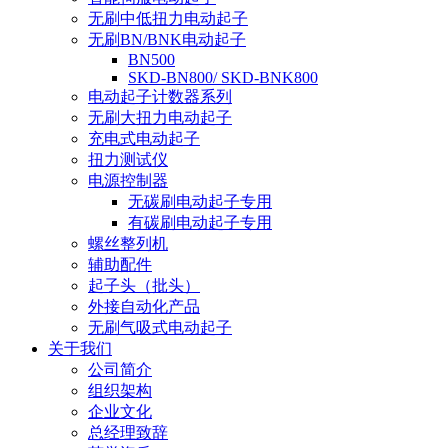
无刷中低扭力电动起子
无刷BN/BNK电动起子
BN500
SKD-BN800/ SKD-BNK800
电动起子计数器系列
无刷大扭力电动起子
充电式电动起子
扭力测试仪
电源控制器
无碳刷电动起子专用
有碳刷电动起子专用
螺丝整列机
辅助配件
起子头（批头）
外接自动化产品
无刷气吸式电动起子
关于我们
公司简介
组织架构
企业文化
总经理致辞