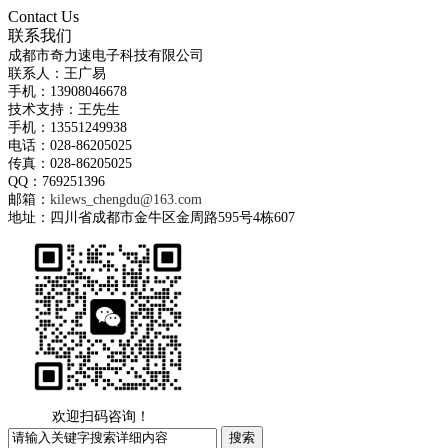
Contact Us
联系我们
成都市奇力速电子科技有限公司
联系人：王广易
手机：13908046678
技术支持：王先生
手机：13551249938
电话：028-86205025
传真：028-86205025
QQ：769251396
邮箱：
kilews_chengdu@163.com
地址：四川省成都市金牛区金周路595号4栋607
欢迎扫码咨询！