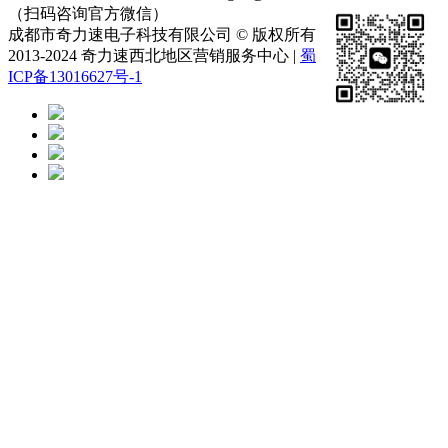
（扫码咨询官方微信）
成都市奇力速电子科技有限公司 © 版权所有
2013-2024 奇力速西北地区营销服务中心 |
蜀
ICP备13016627号-1