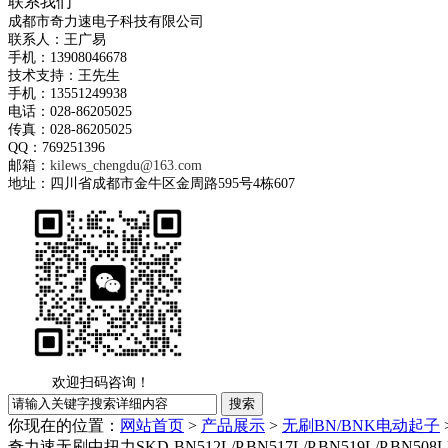
联系我们
成都市奇力速电子科技有限公司
联系人：王广易
手机：13908046678
技术支持：王先生
手机：13551249938
电话：028-86205025
传真：028-86205025
QQ：769251396
邮箱：
kilews_chengdu@163.com
地址：四川省成都市金牛区金周路595号4栋607
欢迎扫码咨询！
你现在的位置：
网站首页
>
产品展示
>
无刷BN/BNK电动起子
奇力速无刷中扭力SKD-BN512L/P,BN517L/P,BN519L/P,BN50