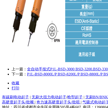
上一篇：
全自动手按式P1L-BSD-3000 BSD-3200.BSD-330
下一篇：
P1L-BSD-8000L/P BSD-8200L/P BSD-8800L/P B
收藏
打印
有碳刷电动起子
|
无刷大扭力电动起子
/
枪型起子
|
无刷BN/B
高硬度起子头/批嘴
|
奇力速高硬度起子头/批咀
|
气吸式电动起
地址：四川省成都市金牛区金周路595号4栋607 电话：13908046678 邮