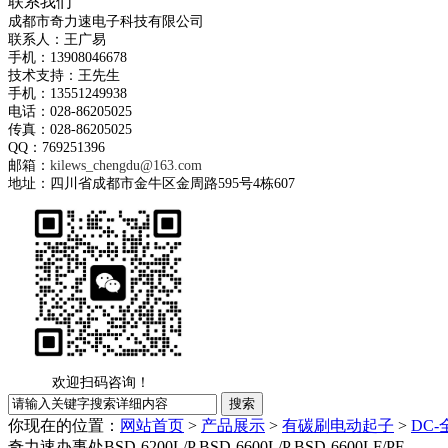
联系我们
成都市奇力速电子科技有限公司
联系人：王广易
手机：13908046678
技术支持：王先生
手机：13551249938
电话：028-86205025
传真：028-86205025
QQ：769251396
邮箱：
kilews_chengdu@163.com
地址：四川省成都市金牛区金周路595号4栋607
欢迎扫码咨询！
你现在的位置：
网站首页
>
产品展示
>
有碳刷电动起子
>
DC
奇力速办事处BSD-6200L/P BSD-6600L/P BSD-6600LF/PF