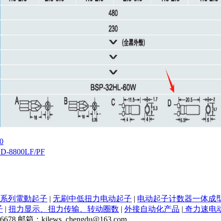
0
SD-8800LF/PF
NK系列電動起子
|
无刷中低扭力电动起子
|
电动起子计数器一体成
子
|
扭力显示、扭力传输、转动圈数
|
外接自动化产品
|
奇力速电动
箱：kilews_chengdu@163.com